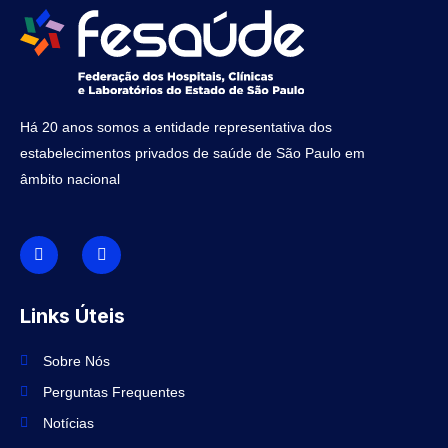
Há 20 anos somos a entidade representativa dos
estabelecimentos privados de saúde de São Paulo em
âmbito nacional
I
I
c
n
o
s
n
t
-
a
f
g
Links Úteis
a
r
c
a
e
m
Sobre Nós
b
o
Perguntas Frequentes
o
k
Notícias