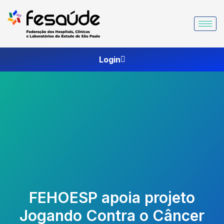
Ir
para
o
conteúdo
Login
FEHOESP apoia projeto
Jogando Contra o Câncer