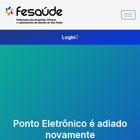
Ir
para
o
conteúdo
Login
Ponto Eletrônico é adiado
novamente