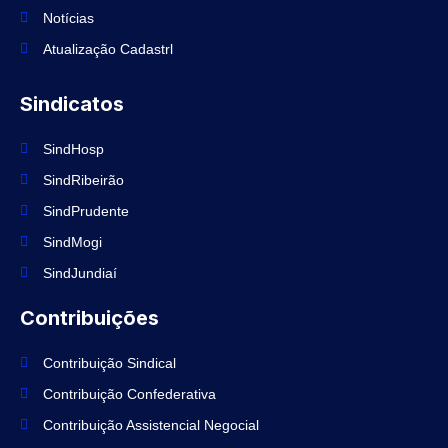
o
k
Notícias
Atualização Cadastrl
Sindicatos
SindHosp
SindRibeirão
SindPrudente
SindMogi
SindJundiaí
Contribuições
Contribuição Sindical
Contribuição Confederativa
Contribuição Assistencial Negocial