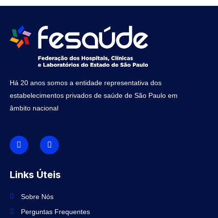
Há 20 anos somos a entidade representativa dos
estabelecimentos privados de saúde de São Paulo em
âmbito nacional
I
I
c
n
o
s
n
t
-
a
f
g
Links Úteis
a
r
c
a
e
m
Sobre Nós
b
o
Perguntas Frequentes